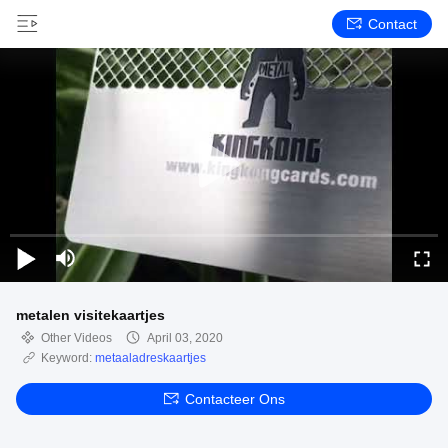
Contact
metalen visitekaartjes
Other Videos
April 03, 2020
Keyword:
metaaladreskaartjes
Contacteer Ons