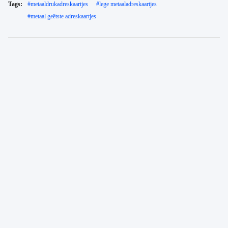
Tags:
#
metaaldrukadreskaartjes
#
lege metaaladreskaartjes
#
metaal geëtste adreskaartjes