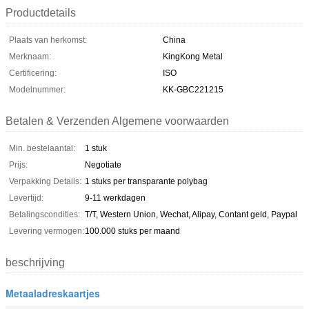
Productdetails
Plaats van herkomst:
China
Merknaam:
KingKong Metal
Certificering:
ISO
Modelnummer:
KK-GBC221215
Betalen & Verzenden Algemene voorwaarden
Min. bestelaantal:
1 stuk
Prijs:
Negotiate
Verpakking Details:
1 stuks per transparante polybag
Levertijd:
9-11 werkdagen
Betalingscondities:
T/T, Western Union, Wechat, Alipay, Contant geld, Paypal
Levering vermogen:
100.000 stuks per maand
beschrijving
Metaaladreskaartjes