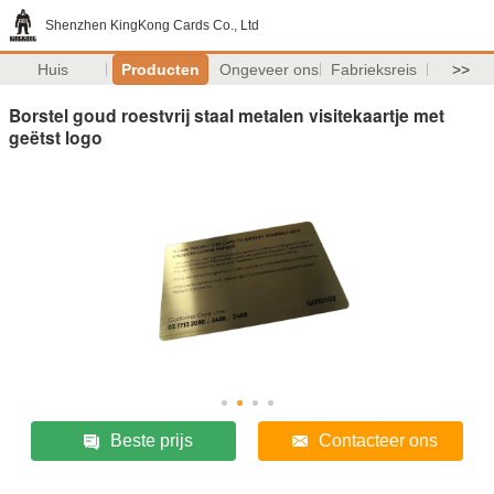
Shenzhen KingKong Cards Co., Ltd
Huis
Producten
Ongeveer ons
Fabrieksreis
>>
Borstel goud roestvrij staal metalen visitekaartje met
geëtst logo
Beste prijs
Contacteer ons