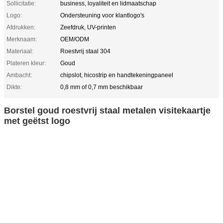
Sollicitatie:
business, loyaliteit en lidmaatschap
Logo:
Ondersteuning voor klantlogo's
Afdrukken:
Zeefdruk, UV-printen
Merknaam:
OEM/ODM
Materiaal:
Roestvrij staal 304
Plateren kleur:
Goud
Ambacht:
chipslot, hicostrip en handtekeningpaneel
Dikte:
0,8 mm of 0,7 mm beschikbaar
Borstel goud roestvrij staal metalen visitekaartje
met geëtst logo