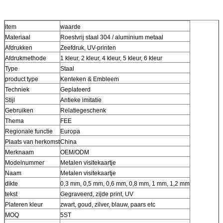
item
waarde
Materiaal
Roestvrij staal 304 / aluminium metaal
Afdrukken
Zeefdruk, UV-printen
Afdrukmethode
1 kleur, 2 kleur, 4 kleur, 5 kleur, 6 kleur
Type
Staal
product type
Kenteken & Embleem
Techniek
Geplateerd
Stijl
Antieke imitatie
Gebruiken
Relatiegeschenk
Thema
FEE
Regionale functie
Europa
Plaats van herkomst
China
Merknaam
OEM/ODM
Modelnummer
Metalen visitekaartje
Naam
Metalen visitekaartje
dikte
0,3 mm, 0,5 mm, 0,6 mm, 0,8 mm, 1 mm, 1,2 mm
tekst
Gegraveerd, zijde print, UV
Plateren kleur
zwart, goud, zilver, blauw, paars etc
MOQ
5ST