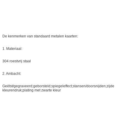
De kenmerken van standaard metalen kaarten:
1. Materiaal:
304 roestvrij staal
2. Ambacht:
Geëtst/gegraveerd;geborsteld;spiegeleffect;stansen/doorsnijden;zijde
kleurendruk;plating met zwarte kleur