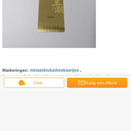
metaaldrukadreskaartjes
Markeringen:
,
lege metaaladreskaartjes
metaal geëtste adreskaartjes
,
Chat
Vraag een offerte
Krijg de beste prijs voor
aan
Borstel goud roestvrij staal
metalen visitekaartje met geëtst
logo