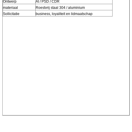
Ontwerp
AI / PSD / CDR
materiaal
Roestvrij staal 304 / aluminium
Sollicitatie
business, loyaliteit en lidmaatschap