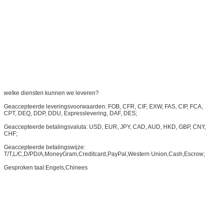
welke diensten kunnen we leveren?
Geaccepteerde leveringsvoorwaarden: FOB, CFR, CIF, EXW, FAS, CIP, FCA,
CPT, DEQ, DDP, DDU, Expresslevering, DAF, DES;
Geaccepteerde betalingsvaluta: USD, EUR, JPY, CAD, AUD, HKD, GBP, CNY,
CHF;
Geaccepteerde betalingswijze:
T/T,L/C,D/PD/A,MoneyGram,Creditcard,PayPal,Western Union,Cash,Escrow;
Gesproken taal:Engels,Chinees