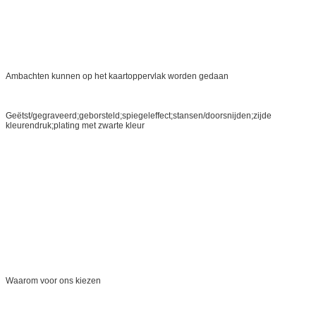
Ambachten kunnen op het kaartoppervlak worden gedaan
Geëtst/gegraveerd;geborsteld;spiegeleffect;stansen/doorsnijden;zijde
kleurendruk;plating met zwarte kleur
Waarom voor ons kiezen