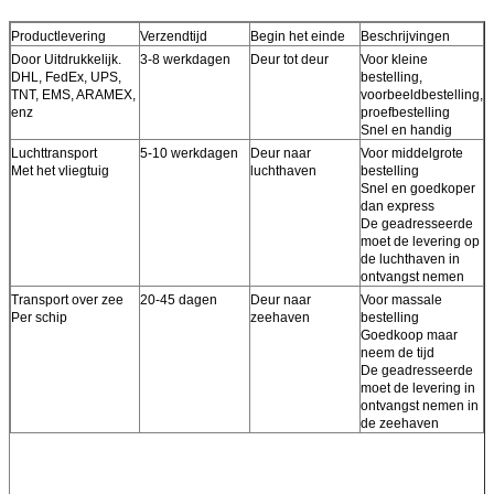
Productlevering
Verzendtijd
Begin het einde
Beschrijvingen
Door Uitdrukkelijk.
3-8 werkdagen
Deur tot deur
Voor kleine
DHL, FedEx, UPS,
bestelling,
TNT, EMS, ARAMEX,
voorbeeldbestelling,
enz
proefbestelling
Snel en handig
Luchttransport
5-10 werkdagen
Deur naar
Voor middelgrote
Met het vliegtuig
luchthaven
bestelling
Snel en goedkoper
dan express
De geadresseerde
moet de levering op
de luchthaven in
ontvangst nemen
Transport over zee
20-45 dagen
Deur naar
Voor massale
Per schip
zeehaven
bestelling
Goedkoop maar
neem de tijd
De geadresseerde
moet de levering in
ontvangst nemen in
de zeehaven