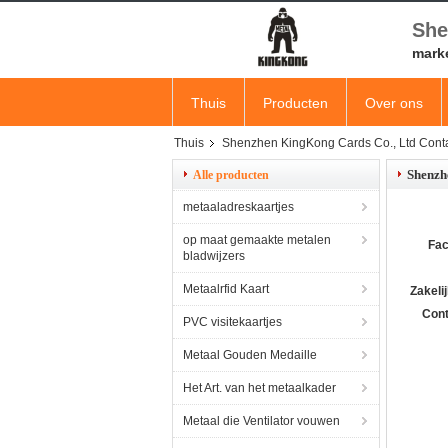
She
mark
Thuis
Producten
Over ons
Thuis
Shenzhen KingKong Cards Co., Ltd Conta
Shenzh
Alle producten
metaaladreskaartjes
op maat gemaakte metalen
Fac
bladwijzers
Metaalrfid Kaart
Zakelij
Cont
PVC visitekaartjes
Metaal Gouden Medaille
Het Art. van het metaalkader
Metaal die Ventilator vouwen