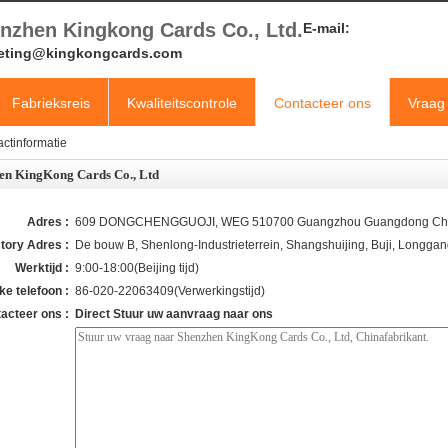
nzhen Kingkong Cards Co., Ltd.
E-mail:
eting@kingkongcards.com
Fabrieksreis
Kwaliteitscontrole
Contacteer ons
Vraag 
ctinformatie
en KingKong Cards Co., Ltd
Adres :
609 DONGCHENGGUOJI, WEG 510700 Guangzhou Guangdong Chi
tory Adres :
De bouw B, Shenlong-Industrieterrein, Shangshuijing, Buji, Long
Werktijd :
9:00-18:00(Beijing tijd)
ke telefoon :
86-020-22063409(Verwerkingstijd)
acteer ons :
Direct Stuur uw aanvraag naar ons