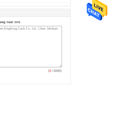
raag naar ons
(
0
/ 3000)