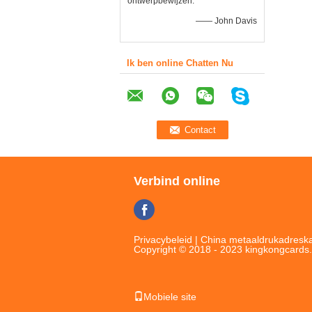
ontwerpbewijzen.
—— John Davis
Ik ben online Chatten Nu
Verbind online
Privacybeleid
|
China metaaldrukadreska
Copyright © 2018 - 2023 kingkongcards
Mobiele site