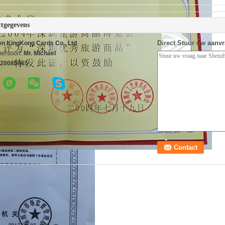
tgegevens
Direct Stuur uw aanv
n KingKong Cards Co., Ltd
persoon:
Mr. Michael
20085865