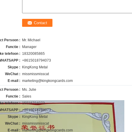
ct Persoon :
Mr. Michael
Functie :
Manager
ke telefoon :
18320085865
WHATSAPP :
+8615018794073
Skype :
KingKong Metal
WeChat :
missmissmisscat
E-mail :
marketing@kingkongcards.com
ct Persoon :
Ms. Julie
Functie :
Sales
ke telefoon :
15018794073
WHATSAPP :
+8615018794073
Skype :
KingKong Metal
WeChat :
missmissmisscat
E-mail :
marketing@kingkongcards.com