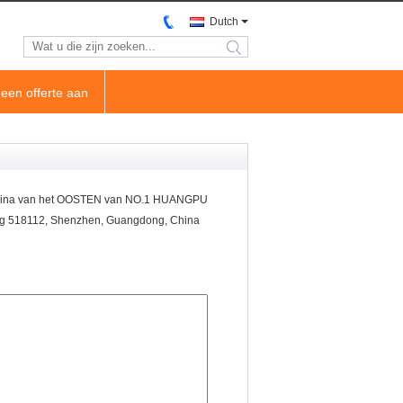
Dutch
search
een offerte aan
na van het OOSTEN van NO.1 HUANGPU
gang 518112, Shenzhen, Guangdong, China