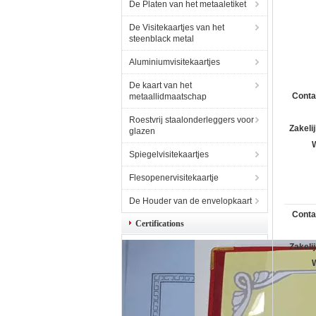
De Platen van het metaaletiket
De Visitekaartjes van het
steenblack metal
Aluminiumvisitekaartjes
De kaart van het
Conta
metaallidmaatschap
Roestvrij staalonderleggers voor
Zakelij
glazen
Spiegelvisitekaartjes
Flesopenervisitekaartje
De Houder van de envelopkaart
Conta
Certifications
Zakelij