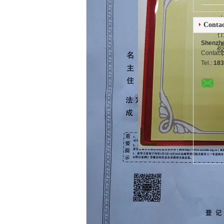
Contac
Shenzhe
Contact
Tel.:
183