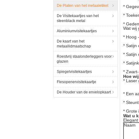
De Platen van het metaaletiket
* Gege
* Toeke
De Visitekaartjes van het
steenblack metal
* Geden
Wat wij
Aluminiumvisitekaartjes
* Hoog 
De kaart van het
* Satijn
metaallidmaatschap
* Satij
Roestvrij staalonderleggers voor
glazen
* Satijn
* Zwart
Spiegelvisitekaartjes
Hoe wij
*
Laser
Flesopenervisitekaartje
De Houder van de envelopkaart
* Een a
* Steunt
* Grote
Wat u k
Elegant
Naam