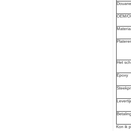
Douane
OEM/
Materia
Platere
Het sch
Epoxy
Steekpr
Levertij
Betalin
Kon ik 