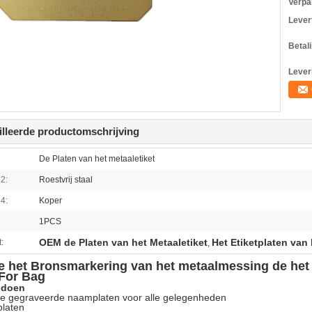
Verpa
Levert
Betal
Lever
illeerde productomschrijving
De Platen van het metaaletiket
 2:
Roestvrij staal
 4:
Koper
1PCS
OEM de Platen van het Metaaletiket
Het Etiketplaten van
:
,
e het Bronsmarkering van het metaalmessing de het 
 For Bag
 doen
e gegraveerde naamplaten voor alle gelegenheden
laten