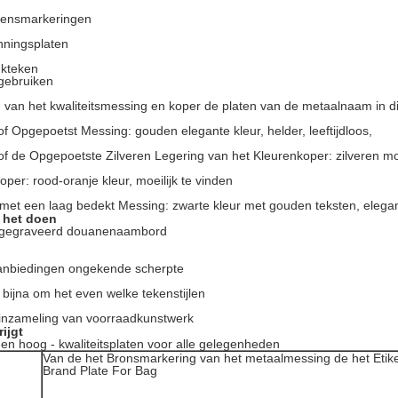
vensmarkeringen
nningsplaten
kteken
 gebruiken
- van het kwaliteitsmessing en koper de platen van de metaalnaam in d
 of Opgepoetst Messing: gouden elegante kleur, helder, leeftijdloos,
n of de Opgepoetste Zilveren Legering van het Kleurenkoper: zilveren m
koper: rood-oranje kleur, moeilijk te vinden
-met een laag bedekt Messing: zwarte kleur met gouden teksten, elegan
 het doen
 gegraveerd douanenaambord
anbiedingen ongekende scherpte
 bijna om het even welke tekenstijlen
 inzameling van voorraadkunstwerk
rijgt
 en hoog - kwaliteitsplaten voor alle gelegenheden
Van de het Bronsmarkering van het metaalmessing de het Etik
Brand Plate For Bag