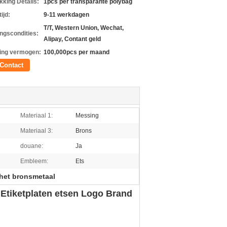
kking Details:
1pcs per transparante polybag
ijd:
9-11 werkdagen
T/T, Western Union, Wechat,
ingscondities:
Alipay, Contant geld
ing vermogen:
100,000pcs per maand
Contact
Materiaal 1:
Messing
Materiaal 3:
Brons
douane:
Ja
Embleem:
Ets
 het bronsmetaal
Etiketplaten etsen Logo Brand