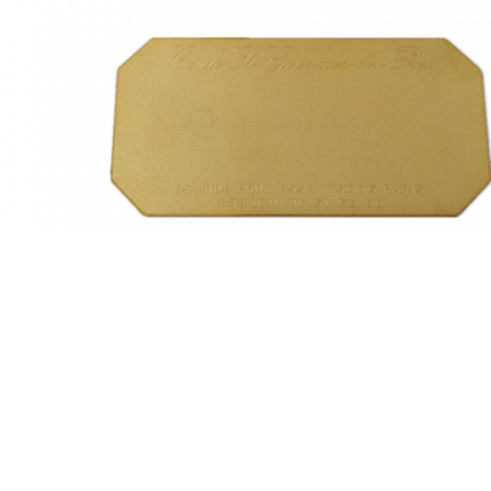
,
,
etaalidentificatieplaatjes
gegraveerde metaalnaamplaatjes
de lege platen van 
tgegevens