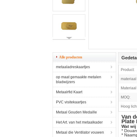
Alle producten
Gedeta
metaaladreskaartjes
Product:
op maat gemaakte metalen
materiaal
bladwijzers
Materiaal
Metaalrfid Kaart
MOQ:
PVC visitekaartjes
Hoog licht
Metaal Gouden Medaille
Van d
Plate
Het Art. van het metaalkader
Wat wij
*
Douan
Metaal die Ventilator vouwen
* Naamp