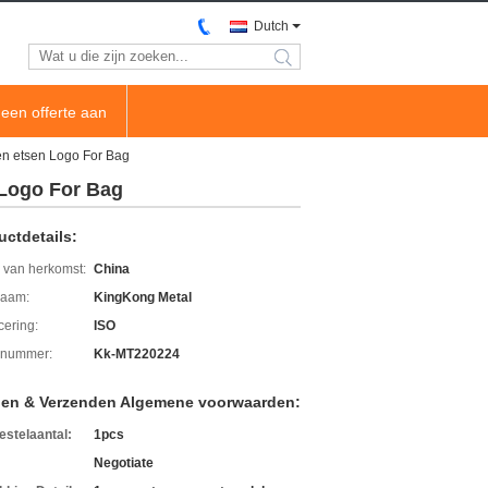
Dutch
search
een offerte aan
en etsen Logo For Bag
 Logo For Bag
uctdetails:
 van herkomst:
China
aam:
KingKong Metal
icering:
ISO
lnummer:
Kk-MT220224
len & Verzenden Algemene voorwaarden:
estelaantal:
1pcs
Negotiate