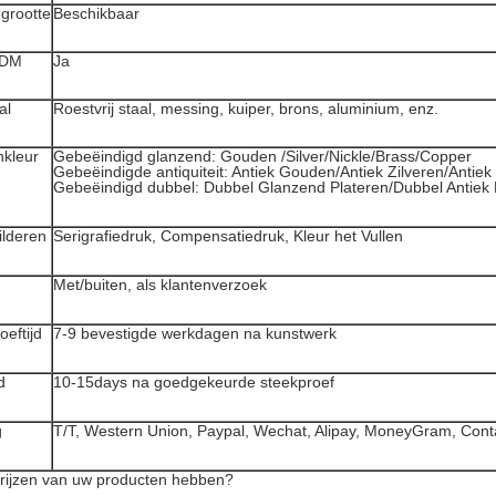
grootte
Beschikbaar
ODM
Ja
al
Roestvrij staal, messing, kuiper, brons, aluminium, enz.
nkleur
Gebeëindigd glanzend: Gouden /Silver/Nickle/Brass/Copper
Gebeëindigde antiquiteit: Antiek Gouden/Antiek Zilveren/Antie
Gebeëindigd dubbel: Dubbel Glanzend Plateren/Dubbel Antiek 
ilderen
Serigrafiedruk, Compensatiedruk, Kleur het Vullen
Met/buiten, als klantenverzoek
oeftijd
7-9 bevestigde werkdagen na kunstwerk
d
10-15days na goedgekeurde steekproef
g
T/T, Western Union, Paypal, Wechat, Alipay, MoneyGram, Cont
prijzen van uw producten hebben?