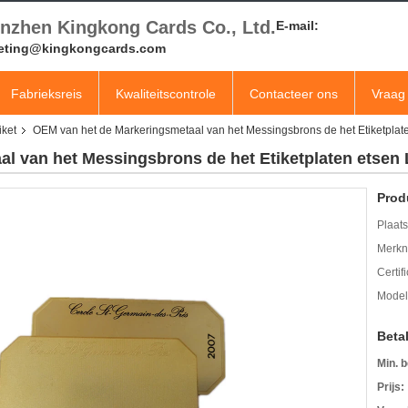
nzhen Kingkong Cards Co., Ltd.
E-mail:
eting@kingkongcards.com
Fabrieksreis
Kwaliteitscontrole
Contacteer ons
Vraag 
iket
OEM van het de Markeringsmetaal van het Messingsbrons de het Etiketplat
l van het Messingsbrons de het Etiketplaten etsen
Prod
Plaats
Merkn
Certif
Mode
Beta
Min. b
Prijs: