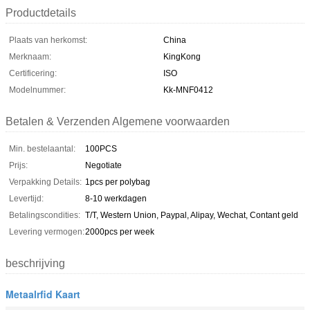
Productdetails
Plaats van herkomst:
China
Merknaam:
KingKong
Certificering:
ISO
Modelnummer:
Kk-MNF0412
Betalen & Verzenden Algemene voorwaarden
Min. bestelaantal:
100PCS
Prijs:
Negotiate
Verpakking Details:
1pcs per polybag
Levertijd:
8-10 werkdagen
Betalingscondities:
T/T, Western Union, Paypal, Alipay, Wechat, Contant geld
Levering vermogen:
2000pcs per week
beschrijving
Metaalrfid Kaart