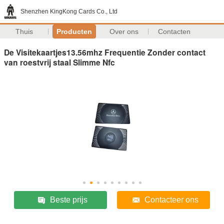
Shenzhen KingKong Cards Co., Ltd
Thuis
Producten
Over ons
Contacten
De Visitekaartjes13.56mhz Frequentie Zonder contact
van roestvrij staal Slimme Nfc
Beste prijs
Contacteer ons