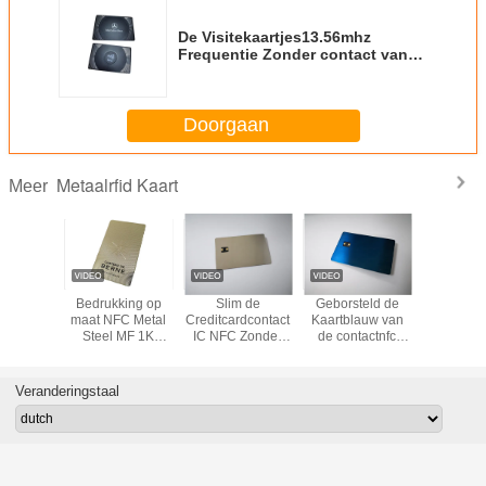
De Visitekaartjes13.56mhz
Frequentie Zonder contact van
roestvrij staal Slimme Nfc
Doorgaan
Metaalrfid Kaart
Meer
42 de
Bedrukking op
Slim de
Geborsteld de
De
aart van
maat NFC Metal
Creditcardcontact
Kaartblauw van
Spaanderb
t Lege
Steel MF 1K
IC NFC Zonder
de contactnfc
van IC v
r Credit
contactloze kaart
contact Chip
Metaal
metaal 
mbership
Metal Writable
Vooruitbetaald
Kleine C
van RFID
RFID Slim
met h
Veranderingstaal
Portefeuille
Magnet
Comité 
Streephan