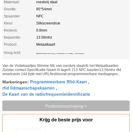
Materiaal:
roestvrij staal
Grootte:
85*54mm
Spaander:
NFC
Kleur:
Silkscreendruk
thickess:
0.8mm
frequentie:
13.56mhz
Product:
Metaalkaart
Hoog licht:
,
,
Slimme Nfc-Visitekaartjes zonder contact
de Visitekaartjes van 13.56mhz Nfc
1k Nfc Visitekaartjes
Van de Visitekaartjes Slimme Nfc van roestvrij staalnfc het Metaalkaarten
Zonder contact Specificatie Naam N-tage® 213 NFC-kaarten13.56mhz rfid
smartcards 144 byte met URL/text/social-programmeerbare mediagegev...
Programmeerbare Rfid-Kaart
Markeringen:
,
rfid lidmaatschapskaarten
,
De Kaart van de radiofrequentieidentificatie
Productomschrijving >
Krijg de beste prijs voor