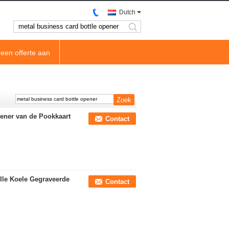
Dutch
search
een offerte aan
pener van de Pookkaart
Contact
lle Koele Gegraveerde
Contact