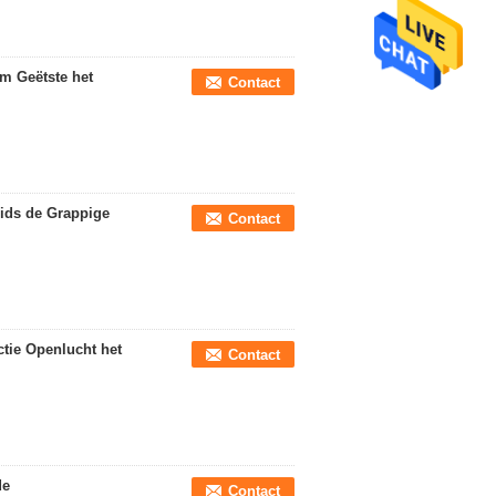
m Geëtste het
Contact
ids de Grappige
Contact
nctie Openlucht het
Contact
de
Contact