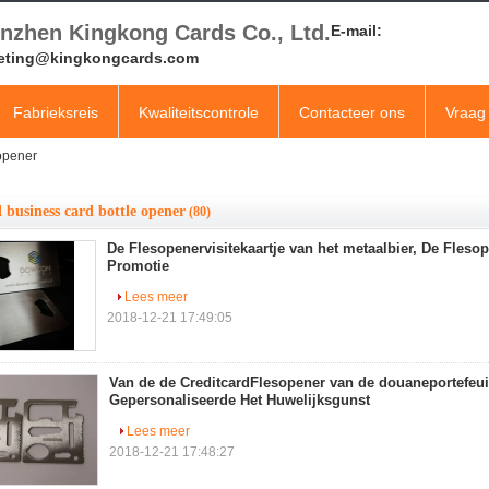
nzhen Kingkong Cards Co., Ltd.
E-mail:
eting@kingkongcards.com
Fabrieksreis
Kwaliteitscontrole
Contacteer ons
Vraag 
 opener
 business card bottle opener
(80)
De Flesopenervisitekaartje van het metaalbier, De Fleso
Promotie
Lees meer
2018-12-21 17:49:05
Van de de CreditcardFlesopener van de douaneportefeui
Gepersonaliseerde Het Huwelijksgunst
Lees meer
2018-12-21 17:48:27