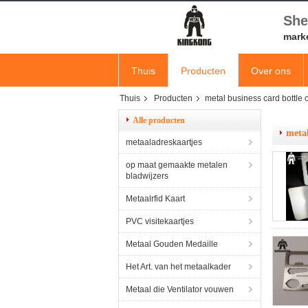
She
mark
Thuis
Producten
Over ons
Thuis
Producten
metal business card bottle
Alle producten
metal
metaaladreskaartjes
op maat gemaakte metalen
bladwijzers
Metaalrfid Kaart
PVC visitekaartjes
Metaal Gouden Medaille
Het Art. van het metaalkader
Metaal die Ventilator vouwen