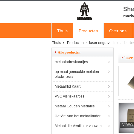
She
mark
Thuis
Producten
Over ons
Thuis
Producten
laser engraved metal busin
Alle producten
laser
metaaladreskaartjes
op maat gemaakte metalen
bladwijzers
Metaalrfid Kaart
PVC visitekaartjes
Metaal Gouden Medaille
Het Art. van het metaalkader
Metaal die Ventilator vouwen