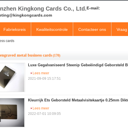
nzhen Kingkong Cards Co., Ltd.
E-mail:
eting@kingkongcards.com
Fabrieksreis
Kwaliteitscontrole
Contacteer ons
Vraag 
ess cards
 engraved metal business cards
(170)
Luxe Gegalvaniseerd Steenip Gebeëindigd Geborsteld Bla
Lees meer
2021-09-09 15:17:51
Kleurrijk Ets Geborsteld Metaalvisitekaartje 0.25mm Dikt
Lees meer
2022-07-01 10:09:05