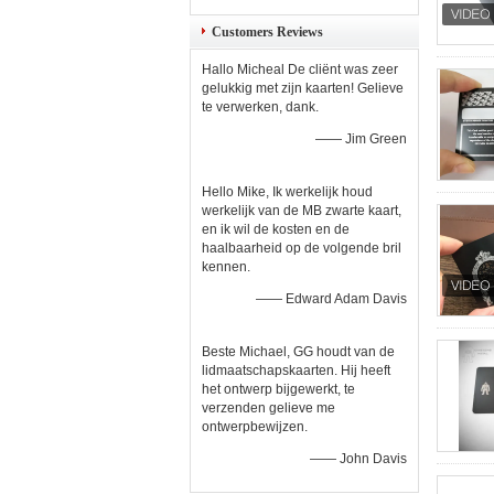
Customers Reviews
Hallo Micheal De cliënt was zeer
gelukkig met zijn kaarten! Gelieve
te verwerken, dank.
—— Jim Green
Hello Mike, Ik werkelijk houd
werkelijk van de MB zwarte kaart,
en ik wil de kosten en de
haalbaarheid op de volgende bril
kennen.
—— Edward Adam Davis
Beste Michael, GG houdt van de
lidmaatschapskaarten. Hij heeft
het ontwerp bijgewerkt, te
verzenden gelieve me
ontwerpbewijzen.
—— John Davis