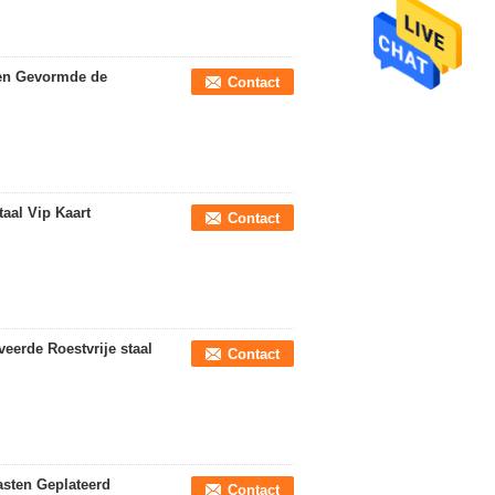
een Gevormde de
Contact
aal Vip Kaart
Contact
erde Roestvrije staal
Contact
sten Geplateerd
Contact