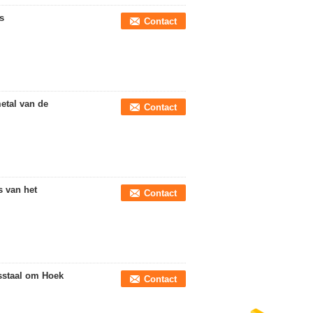
s
Contact
etal van de
Contact
s van het
Contact
esstaal om Hoek
Contact