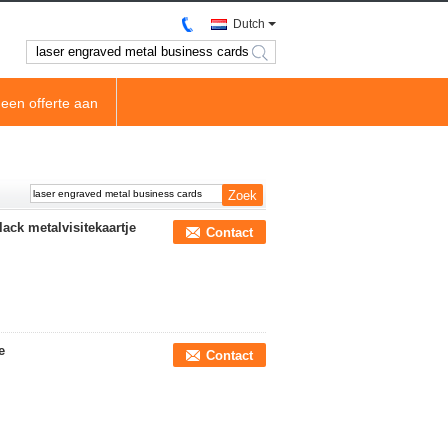
Dutch
search
een offerte aan
ck metalvisitekaartje
Contact
e
Contact